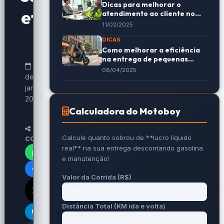
Dicas para melhorar o
eficiência
atendimento ao cliente no
serviço de motoboy
11/02/2025
DICAS
Como melhorar a eficiência
na entrega de pequenas
24
8
11.749
encomendas
08/04/2025
de
min
visualizações
janeiro,
de
2025
leitura
Calculadora do Motoboy
Calcule quanto sobrou de **lucro líquido
COMPARTILHAR:
real** na sua entrega descontando gasolina
WhatsApp
e manutenção!
Facebook
Valor da Corrida (R$)
X /
Twitter
Distância Total (KM ida e volta)
Telegram