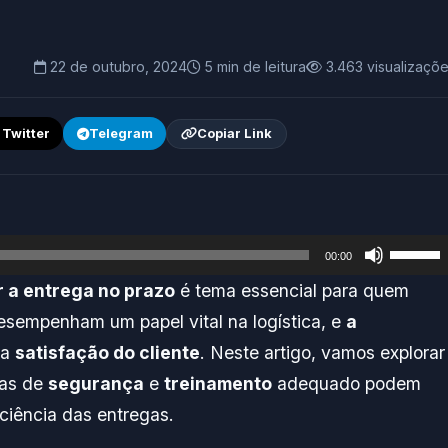
22 de outubro, 2024
5 min de leitura
3.463 visualizaçõ
/ Twitter
Telegram
Copiar Link
Use
00:00
as
 a entrega no prazo
é tema essencial para quem
setas
sempenham um papel vital na logística, e
a
para
 a
satisfação do cliente
. Neste artigo, vamos explorar
cima
das de
segurança
e
treinamento
adequado podem
ou
ciência das entregas.
para