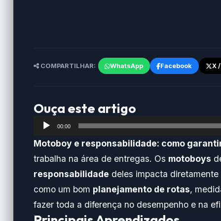
COMPARTILHAR:
WhatsApp
Facebook
X 
Ouça este artigo
Tocador
00:00
de
Motoboy e responsabilidade: como garantir
áudio
trabalha na área de entregas. Os
motoboys
de
responsabilidade
deles impacta diretamente
como um bom
planejamento de rotas
, medi
fazer toda a diferença no desempenho e na efi
Principais Aprendizados