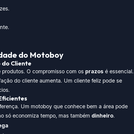
baixo
zes.
para
aument
nte.
ou
diminui
o
idade do Motoboy
volume
do Cliente
de produtos. O compromisso com os
prazos
é essencial.
ação do cliente aumenta. Um cliente feliz pode se
cios.
ficientes
iferença. Um motoboy que conhece bem a área pode
não só economiza tempo, mas também
dinheiro
.
ega