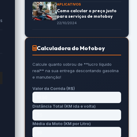
APLICATIVOS
Como calcular o preço justo
para serviços de motoboy
es
22/10/2024
Calculadora do Motoboy
Calcule quanto sobrou de **lucro líquido
real** na sua entrega descontando gasolina
e manutenção!
Valor da Corrida (R$)
Distância Total (KM ida e volta)
Média da Moto (KM por Litro)