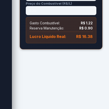
Preço do Combustível (R$/L)
ar
Gasto Combustível:
R$ 1.22
Reserva Manutenção:
R$ 0.90
r
Lucro Líquido Real:
R$ 16.38
.