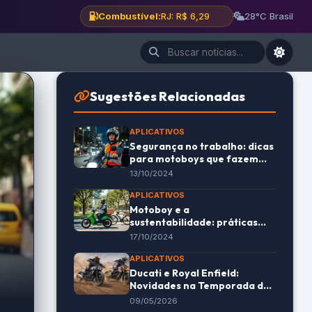
Combustível:
BH: R$ 6,12
28°C Brasil
Sugestões Relacionadas
APLICATIVOS
Segurança no trabalho: dicas
para motoboys que fazem
entregas noturnas
13/10/2024
APLICATIVOS
Motoboy e a
sustentabilidade: práticas
eco-friendly nas entregas
17/10/2024
APLICATIVOS
Ducati e Royal Enfield:
Novidades na Temporada de
Flat Track 2026
09/05/2026