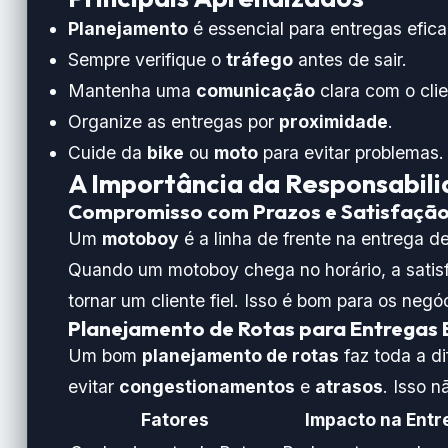
Planejamento
é essencial para entregas efica
Sempre verifique o
tráfego
antes de sair.
Mantenha uma
comunicação
clara com o clie
Organize as entregas por
proximidade
.
Cuide da
bike
ou
moto
para evitar problemas.
A Importância da Responsabil
Compromisso com Prazos e Satisfação 
Um
motoboy
é a linha de frente na entrega 
Quando um motoboy chega no horário, a satisf
tornar um cliente fiel. Isso é bom para os negó
Planejamento de Rotas para Entregas E
Um bom
planejamento de rotas
faz toda a d
evitar
congestionamentos
e
atrasos
. Isso 
Fatores
Impacto na Entr