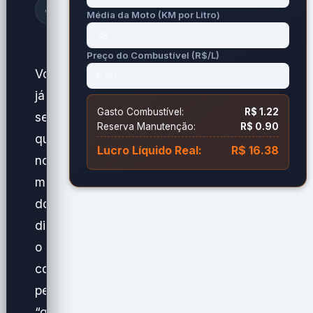
Copiar
Média da Moto (KM por Litro)
Link
Preço do Combustível (R$/L)
Você
já
Gasto Combustível:
R$ 1.22
sentiu
Reserva Manutenção:
R$ 0.90
que,
Lucro Líquido Real:
R$ 16.38
no
meio
do
dia,
o
corpo
pede
“qualquer