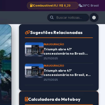
Combustível:
RJ: R$ 6,29
28°C Brasil
Sugestões Relacionadas
INAUGURAÇÃO
Triumph abre 41ª
concessionária no Brasil:
Serra (ES)
25/11/2025
INAUGURAÇÃO
Triumph abre 41ª
concessionária no Brasil, em
Serra
25/11/2025
Calculadora do Motoboy