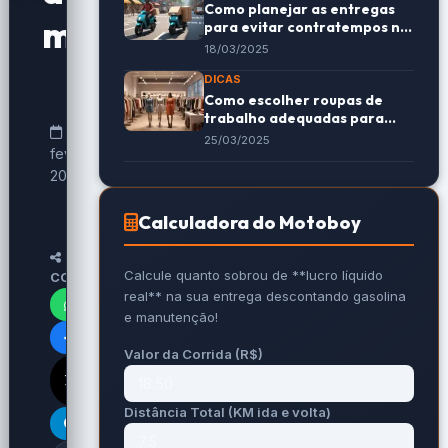
Como planejar as entregas
motoboy
para evitar contratempos no
caminho
18/03/2025
DICAS
Como escolher roupas de
trabalho adequadas para
09 de
7
4.555
motoboys
25/03/2025
fevereiro,
min
visualizações
2025
de
leitura
Calculadora do Motoboy
Calcule quanto sobrou de **lucro líquido
COMPARTILHAR:
real** na sua entrega descontando gasolina
WhatsApp
e manutenção!
Facebook
Valor da Corrida (R$)
X /
Twitter
Distância Total (KM ida e volta)
Telegram