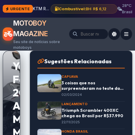
28°C
KTM RC 490: esportiva bicilíndrica chega em 2027
Combustível:
BH: R$ 6,12
URGENTE
Brasil
MOTOBOY
MAGAZINE
Seu site de notícias sobre
LANÇAMENTO
motoboys
Sugestões Relacionadas
Yamaha
Factor
CAPUAVA
3 coisas que nos
surpreenderam no teste da
2026:
nova Yamaha
02/03/2024
A
LANÇAMENTO
Triumph Scrambler 400XC
Moto
chega ao Brasil por R$37.990
22/11/2025
Mais
HONDA BRASIL