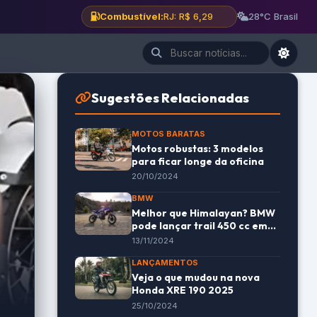
Combustível:
BH: R$ 6,12
28°C Brasil
Sugestões Relacionadas
MOTOS BARATAS
Motos robustas: 3 modelos
para ficar longe da oficina
20/10/2024
BMW
Melhor que Himalayan? BMW
pode lançar trail 450 cc em
breve
13/11/2024
LANÇAMENTOS
Veja o que mudou na nova
Honda XRE 190 2025
25/10/2024