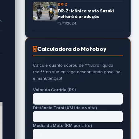
DR-Z
DR-Z: icônica moto Suzuki
voltará à produção
es
13/11/2024
Calculadora do Motoboy
Calcule quanto sobrou de **lucro líquido
real** na sua entrega descontando gasolina
e manutenção!
Valor da Corrida (R$)
Distância Total (KM ida e volta)
Média da Moto (KM por Litro)