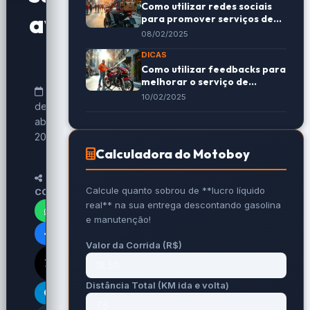
Como utilizar redes sociais
avançada
para promover serviços de
motoboy
08/02/2025
DICAS
Como utilizar feedbacks para
melhorar o serviço de
14
10
9.057
entrega
10/02/2025
de
min
visualizações
abril,
de
2025
leitura
Calculadora do Motoboy
Calcule quanto sobrou de **lucro líquido
COMPARTILHAR:
real** na sua entrega descontando gasolina
WhatsApp
e manutenção!
Facebook
Valor da Corrida (R$)
X /
Twitter
Distância Total (KM ida e volta)
Telegram