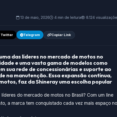
13 de maio, 2026
4 min de leitura
8.124 visualizaçõ
/ Twitter
Telegram
Copiar Link
uma das líderes no mercado de motos no
lidade
e uma vasta gama de modelos como
em sua rede de
concessionárias
e suporte ao
dade na manutenção. Essa expansão contínua,
s motos, faz da Shineray uma escolha popular
 líderes do mercado de motos no Brasil? Com um line
sto, a marca tem conquistado cada vez mais espaço n