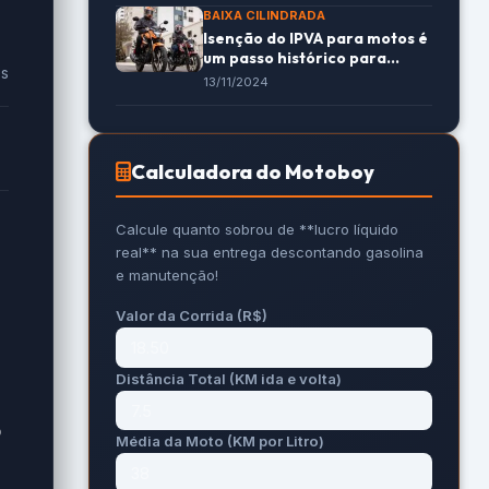
BAIXA CILINDRADA
Isenção do IPVA para motos é
um passo histórico para
es
beneficiar motociclistas
13/11/2024
Calculadora do Motoboy
Calcule quanto sobrou de **lucro líquido
real** na sua entrega descontando gasolina
e manutenção!
Valor da Corrida (R$)
Distância Total (KM ida e volta)
o
Média da Moto (KM por Litro)