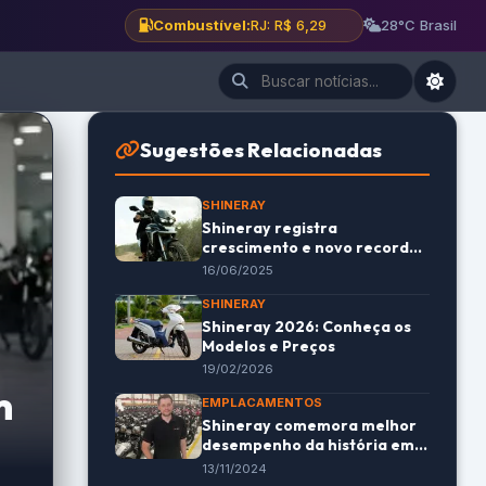
Combustível:
BH: R$ 6,12
28°C Brasil
Sugestões Relacionadas
SHINERAY
Shineray registra
crescimento e novo recorde
de emplacamentos em 2025
16/06/2025
SHINERAY
Shineray 2026: Conheça os
Modelos e Preços
19/02/2026
m
EMPLACAMENTOS
Shineray comemora melhor
desempenho da história em
outubro
13/11/2024