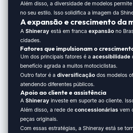
Além disso, a diversidade de modelos permit
no seu estilo. Isso solidifica a imagem da Shi
A expansão e crescimento da m
A
Shineray
está em franca
expansão
no Bras
cidades.
Fatores que impulsionam o cresciment
Um dos principais fatores é a
acessibilidade
d
benefício agrada a muitos motociclistas.
Outro fator é a
diversificação
dos modelos of
atendendo diferentes públicos.
Apoio ao cliente e assistência
A
Shineray
investe em suporte ao cliente. Is
Além disso, a rede de
concessionárias
vem c
peças originais.
Com essas estratégias, a Shineray está se to