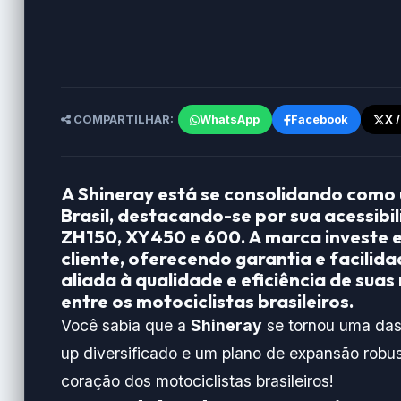
COMPARTILHAR:
WhatsApp
Facebook
X 
A
Shineray
está se consolidando como 
Brasil, destacando-se por sua
acessibi
ZH150, XY450 e 600. A marca investe 
cliente, oferecendo garantia e facili
aliada à qualidade e eficiência de sua
entre os motociclistas brasileiros.
Você sabia que a
Shineray
se tornou uma das
up diversificado e um plano de expansão robu
coração dos motociclistas brasileiros!