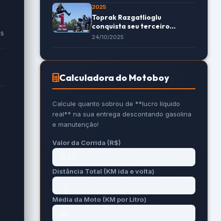
2025
Toprak Razgatlioglu
conquista seu terceiro
es
mundial na motovelocidade
24/10/2025
Calculadora do Motoboy
Calcule quanto sobrou de **lucro líquido
real** na sua entrega descontando gasolina
e manutenção!
Valor da Corrida (R$)
Distância Total (KM ida e volta)
Média da Moto (KM por Litro)