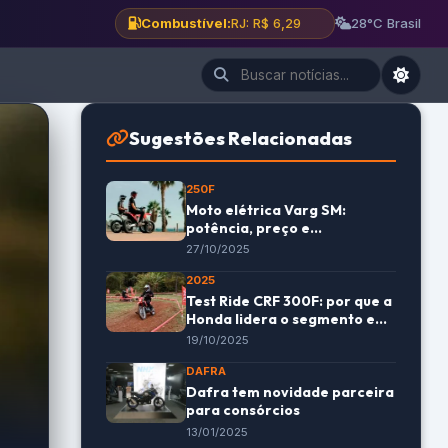
Combustível:
BH: R$ 6,12
28°C Brasil
Sugestões Relacionadas
250F
Moto elétrica Varg SM:
potência, preço e
desempenho em alta
27/10/2025
2025
Test Ride CRF 300F: por que a
Honda lidera o segmento em
2025
19/10/2025
DAFRA
Dafra tem novidade parceira
para consórcios
13/01/2025