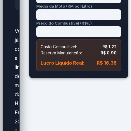
Copiar
Média da Moto (KM por Litro)
Link
Preço do Combustível (R$/L)
Você
já
Gasto Combustível:
R$ 1.22
conhecia
Reserva Manutenção:
R$ 0.90
a
Lucro Líquido Real:
R$ 16.38
linha
de
motos
da
Haojue
?
Em
2026,
a