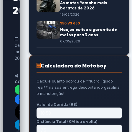
As motos Yamaha mais
2026
baratas de 2026
18/05/2026
350 VS 650
Haojue estica a garantia de
motos para 3 anos
21
6
3.125
07/05/2026
de
min
visualizações
janeiro,
de
2026
leitura
Calculadora do Motoboy
Calcule quanto sobrou de **lucro líquido
COMPARTILHAR:
real** na sua entrega descontando gasolina
WhatsApp
e manutenção!
Facebook
Valor da Corrida (R$)
X /
Twitter
Distância Total (KM ida e volta)
Telegram