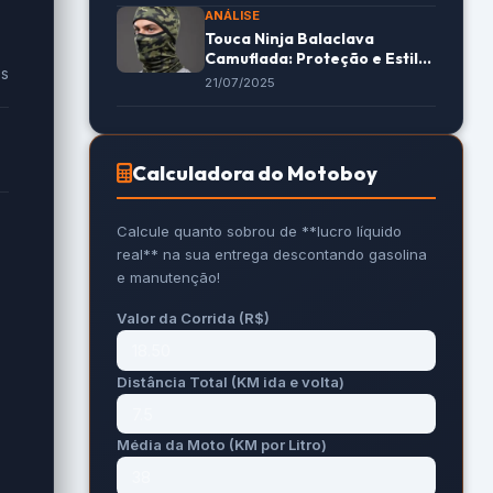
ANÁLISE
Touca Ninja Balaclava
Camuflada: Proteção e Estilo
es
em 2024
21/07/2025
Calculadora do Motoboy
Calcule quanto sobrou de **lucro líquido
real** na sua entrega descontando gasolina
e manutenção!
Valor da Corrida (R$)
Distância Total (KM ida e volta)
Média da Moto (KM por Litro)