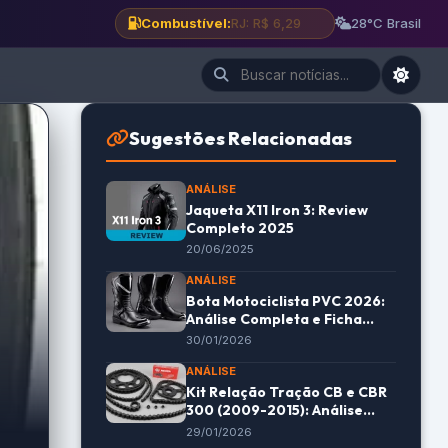
Combustível:
BH: R$ 6,12
28°C Brasil
Sugestões Relacionadas
ANÁLISE
Jaqueta X11 Iron 3: Review
Completo 2025
20/06/2025
ANÁLISE
Bota Motociclista PVC 2026:
Análise Completa e Ficha
Técnica Detalhada
30/01/2026
ANÁLISE
Kit Relação Tração CB e CBR
300 (2009-2015): Análise
Completa e Preço Imperdível
29/01/2026
em 2026