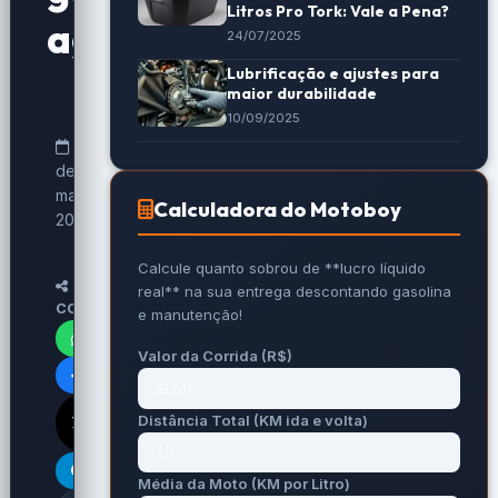
Litros Pro Tork: Vale a Pena?
agora
24/07/2025
Lubrificação e ajustes para
maior durabilidade
10/09/2025
16
12
3.214
de
min
visualizações
março,
de
Calculadora do Motoboy
2026
leitura
Calcule quanto sobrou de **lucro líquido
real** na sua entrega descontando gasolina
COMPARTILHAR:
e manutenção!
WhatsApp
Valor da Corrida (R$)
Facebook
X /
Distância Total (KM ida e volta)
Twitter
Telegram
Média da Moto (KM por Litro)