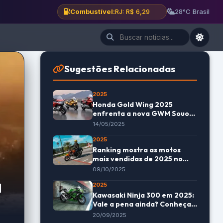
Combustível:
RJ: R$ 6,29
28°C Brasil
Sugestões Relacionadas
2025
Honda Gold Wing 2025
enfrenta a nova GWM Souo
S2000: Qual é a melhor?
14/05/2025
2025
Ranking mostra as motos
mais vendidas de 2025 no
Brasil
09/10/2025
a
2025
Kawasaki Ninja 300 em 2025:
Vale a pena ainda? Conheça
os detalhes
20/09/2025