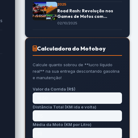
2025
Road Rash: Revolução nos
Games de Motos com
es
Velocidade e Pancadaria
02/10/2025
Calculadora do Motoboy
Calcule quanto sobrou de **lucro líquido
real** na sua entrega descontando gasolina
e manutenção!
Valor da Corrida (R$)
Distância Total (KM ida e volta)
Média da Moto (KM por Litro)