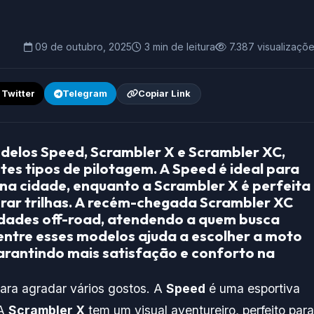
09 de outubro, 2025
3 min de leitura
7.387 visualizaçõ
/ Twitter
Telegram
Copiar Link
delos Speed, Scrambler X e Scrambler XC,
tes tipos de pilotagem. A Speed é ideal para
a cidade, enquanto a Scrambler X é perfeita
rar trilhas. A recém-chegada Scrambler XC
idades off-road, atendendo a quem busca
 entre esses modelos ajuda a escolher a moto
garantindo mais satisfação e conforto na
para agradar vários gostos. A
Speed
é uma esportiva
 A
Scrambler X
tem um visual aventureiro, perfeito para