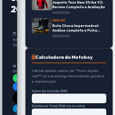
Jaqueta Texx New Strike V2:
2025?
Review Completa e Avaliação
30/06/2025
ANÁLISE
Bota Chuva Impermeável:
Análise completa e Ficha
04 de
6
6.711
Técnica (2026)
20/02/2026
novembro,
min
visualizações
2025
de
leitura
Calculadora do Motoboy
Calcule quanto sobrou de **lucro líquido
COMPARTILHAR:
real** na sua entrega descontando gasolina
WhatsApp
e manutenção!
Facebook
Valor da Corrida (R$)
X /
Twitter
Distância Total (KM ida e volta)
Telegram