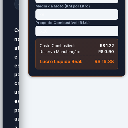
Copiar
Média da Moto (KM por Litro)
Link
Preço do Combustível (R$/L)
Cordialidade
no
Gasto Combustível:
R$ 1.22
atendimento
Reserva Manutenção:
R$ 0.90
é
Lucro Líquido Real:
R$ 16.38
essencial
para
criar
uma
experiência
positiva,
aumentar
a