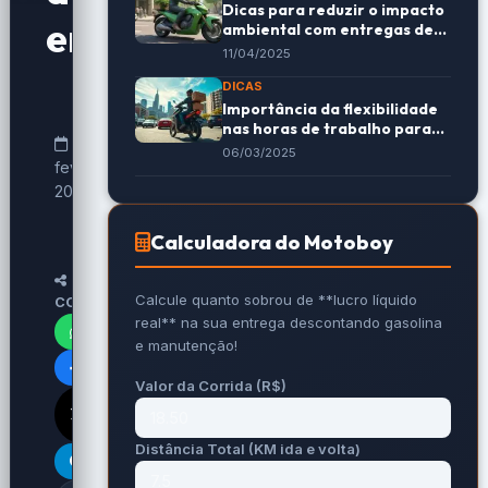
Dicas para reduzir o impacto
entregas
ambiental com entregas de
motoboy
11/04/2025
DICAS
Importância da flexibilidade
nas horas de trabalho para
09 de
8
14.769
motoboys
06/03/2025
fevereiro,
min
visualizações
2025
de
leitura
Calculadora do Motoboy
Calcule quanto sobrou de **lucro líquido
COMPARTILHAR:
real** na sua entrega descontando gasolina
WhatsApp
e manutenção!
Facebook
Valor da Corrida (R$)
X /
Twitter
Distância Total (KM ida e volta)
Telegram