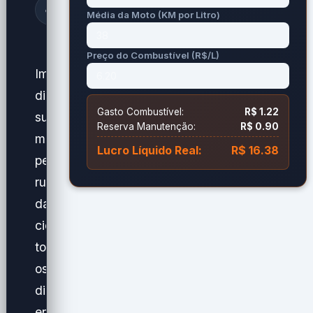
Copiar
Média da Moto (KM por Litro)
Link
Preço do Combustível (R$/L)
Imagine
dirigir
Gasto Combustível:
R$ 1.22
sua
Reserva Manutenção:
R$ 0.90
moto
Lucro Líquido Real:
R$ 16.38
pelas
ruas
da
cidade
todos
os
dias,
enfrentando