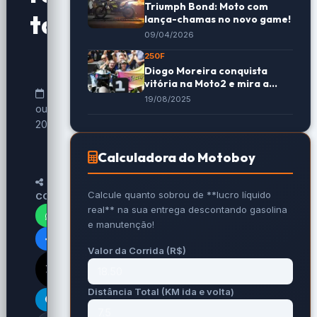
Triumph Bond: Moto com
talentos
lança-chamas no novo game!
09/04/2026
250F
Diogo Moreira conquista
vitória na Moto2 e mira a
26 de
4
3.892
MotoGP em 2026
19/08/2025
outubro,
min
visualizações
2025
de
leitura
Calculadora do Motoboy
Calcule quanto sobrou de **lucro líquido
COMPARTILHAR:
real** na sua entrega descontando gasolina
WhatsApp
e manutenção!
Facebook
Valor da Corrida (R$)
X /
Twitter
Distância Total (KM ida e volta)
Telegram