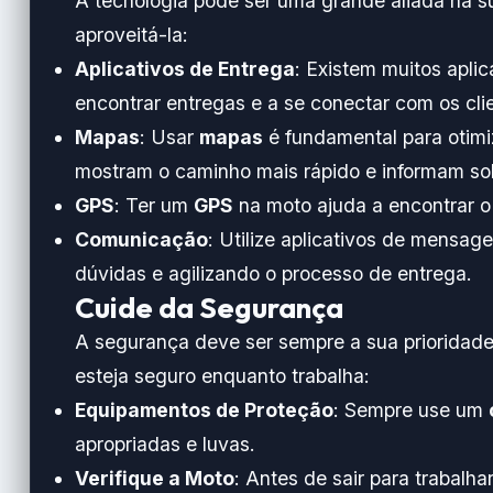
A tecnologia pode ser uma grande aliada na s
aproveitá-la:
Aplicativos de Entrega
: Existem muitos apli
encontrar entregas e a se conectar com os cli
Mapas
: Usar
mapas
é fundamental para otimi
mostram o caminho mais rápido e informam sob
GPS
: Ter um
GPS
na moto ajuda a encontrar o
Comunicação
: Utilize aplicativos de mensa
dúvidas e agilizando o processo de entrega.
Cuide da Segurança
A segurança deve ser sempre a sua prioridade
esteja seguro enquanto trabalha:
Equipamentos de Proteção
: Sempre use um
apropriadas e luvas.
Verifique a Moto
: Antes de sair para trabalha