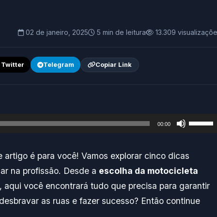
02 de janeiro, 2025
5 min de leitura
13.309 visualizaçõ
/ Twitter
Telegram
Copiar Link
Use
00:00
as
setas
 artigo é para você! Vamos explorar cinco dicas
para
ar na profissão. Desde a
escolha da motocicleta
cima
, aqui você encontrará tudo que precisa para garantir
ou
 desbravar as ruas e fazer sucesso? Então continue
para