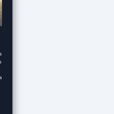
s
s
a