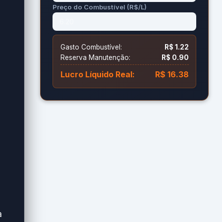
Preço do Combustível (R$/L)
ar
Gasto Combustível:
R$ 1.22
Reserva Manutenção:
R$ 0.90
r
Lucro Líquido Real:
R$ 16.38
.
a