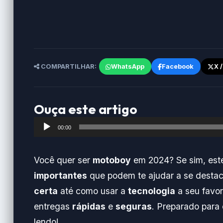
COMPARTILHAR:
WhatsApp
Facebook
X 
Ouça este artigo
Tocador
00:00
de
áudio
Você quer ser
motoboy
em 2024? Se sim, este
importantes
que podem te ajudar a se destac
certa
até como usar a
tecnologia
a seu favor
entregas
rápidas
e
seguras
. Preparado para
lendo!