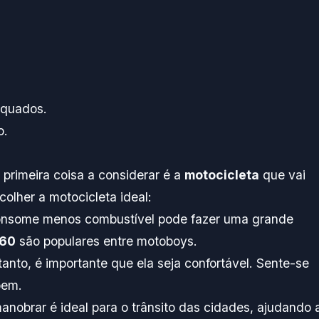
baixo
para
aument
ou
diminui
quados.
o
o.
volume
a primeira coisa a considerar é a
motocicleta
que vai
olher a motocicleta ideal:
onsome menos combustível pode fazer uma grande
160
são populares entre motoboys.
tanto, é importante que ela seja confortável. Sente-se
bem.
anobrar é ideal para o trânsito das cidades, ajudando 