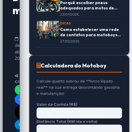
Porquê escolher pneus
movimentados
adequados para motos de
entrega: Dicas essenciais
23/01/2025
DICAS
Como estabelecer uma rede
de contatos para motoboys
20
7
6.012
autônomos
27/02/2025
de
min
visualizações
abril,
de
2025
leitura
Calculadora do Motoboy
Calcule quanto sobrou de **lucro líquido
COMPARTILHAR:
real** na sua entrega descontando gasolina
WhatsApp
e manutenção!
Facebook
Valor da Corrida (R$)
X /
Twitter
Distância Total (KM ida e volta)
Telegram