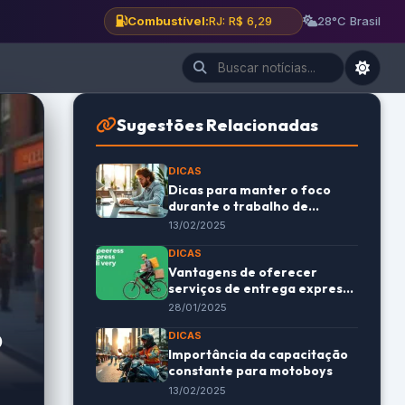
Combustível:
BH: R$ 6,12
28°C Brasil
Sugestões Relacionadas
DICAS
Dicas para manter o foco
durante o trabalho de
motoboy
13/02/2025
DICAS
Vantagens de oferecer
serviços de entrega expressa
para o seu negócio
28/01/2025
o
DICAS
Importância da capacitação
constante para motoboys
13/02/2025