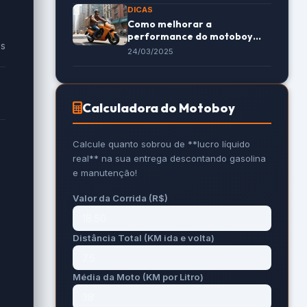
DICAS
Como melhorar a
performance do motoboy
es
nas entregas expressas
24/03/2025
Calculadora do Motoboy
Calcule quanto sobrou de **lucro líquido
real** na sua entrega descontando gasolina
e manutenção!
Valor da Corrida (R$)
Distância Total (KM ida e volta)
Média da Moto (KM por Litro)