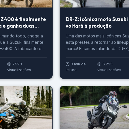
-Z400 é finalmente
DR-Z: icônica moto Suzuki
a e ganha duas
voltará à produção
o mundo todo, chega a
Uma das motos mais icônicas Suz
que a Suzuki finalmente
está prestes a retornar ao lineu
R-Z400. A fabricante de
marca! Estamos falando da DR-Z
proveitou o EICMA
que voltará às lojas com o DNA j
emover os véus desta
conhecido, mas com ficha técnic
7.593
3 min de
6.225
e agora passa a contar
totalmente renovada. Confira ma
visualizações
leitura
visualizações
rsões. Conheça mais
detalhes da trail raiz que,
 próximas linhas deste
futuramente, pode vir ao Brasil. 
ki DR-Z400 finalmente
Z: uma das motos mais icônicas
da. Quem conhece não
Suzuki A clássica família […]