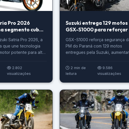
tria Pro 2026
Suzuki entrega 129 motos
na segmento cub
GSX-S1000 para reforçar
PM do Paraná
zuki Satria Pro 2026, a
GSX-S1000 reforça segurança d
a que une tecnologia
PM do Paraná com 129 motos
otor potente para alta
entregues pela Suzuki, aumenta
.
agilidade nas operações.
2.802
2 min de
9.586
visualizações
leitura
visualizações