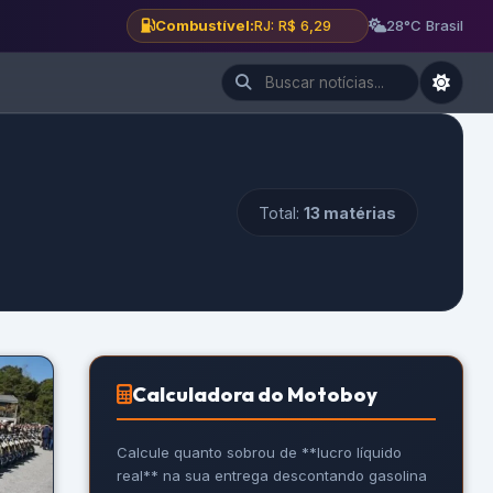
Combustível:
BH: R$ 6,12
28°C Brasil
Total:
13 matérias
Calculadora do Motoboy
Calcule quanto sobrou de **lucro líquido
real** na sua entrega descontando gasolina