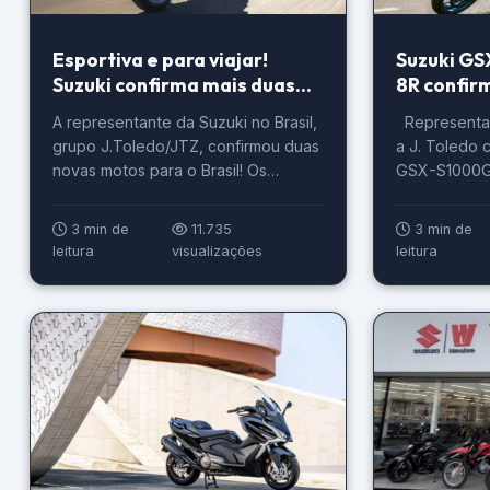
Esportiva e para viajar!
Suzuki G
Suzuki confirma mais duas
8R confir
motos ao BR
em 2025
A representante da Suzuki no Brasil,
Representant
grupo J.Toledo/JTZ, confirmou duas
a J. Toledo 
novas motos para o Brasil! Os
GSX-S1000G
modelos crossover GSX-S1000GX e
lançados em
a esportiva GSX-8R foram
que vem. O a
3 min de
11.735
3 min de
apresentados no Salão de Motos de
o EICMA 2024
leitura
visualizações
leitura
Milão, EICMA 2024. Confira tudo
final de sem
sobre as novidades para o mercado
visita de me
nacional. Moto para viajar Suzuki O
do Brasil. “A
modelo GSX-S1000GX é uma moto
crossover, que combina […]