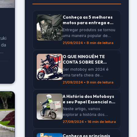
Conheça as 5 melhores
motos para entrega em
2024
Entregar produtos se tornou
uma maneira popular de
uki
ganhar dinheiro em 2024.
21/09/2024 • 8 min de leitura
p da
Para quem quer se destacar
,
nesse trabalho, é importante
O QUE NINGUÉM TE
á
escolher a moto certa. Neste
CONTA SOBRE SER
a
artigo, vamos apresentar as
MOTOBOY EM 2024
Ser motoboy em 2024 é
5 melhores motos para
is
uma tarefa cheia de
entrega deste ano, ajudando
desafios e realidades que
você a decidir qual se
21/09/2024 • 9 min de leitura
DR-
poucos conhecem. Enquanto
encaixa melhor nas suas
muitos veem apenas a
necessidades e no seu
A História dos Motoboys
entrega rápida de produtos,
bolso. Principais Pontos A
e seu Papel Essencial nas
por trás disso há uma rotina
[…]
Grandes Metrópoles
Neste artigo, vamos
intensa, riscos e uma luta
explorar a história dos
constante por melhores
motoboys e como eles se
condições. Vamos explorar
27/09/2024 • 16 min de leitura
tornaram essenciais nas
os principais aspectos
grandes cidades. Desde o
dessa profissão que merece
Conheça os principais