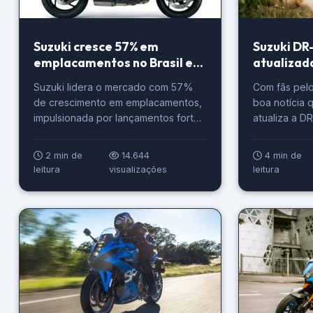
Suzuki cresce 57% em
Suzuki DR
emplacamentos no Brasil em
atualizad
2025
versões
Suzuki lidera o mercado com 57%
Com fãs pel
de crescimento em emplacamentos,
boa notícia 
impulsionada por lançamentos fortes
atualiza a D
e estratégias inovadoras.
Hamamatsu a
2024 para r
2 min de
14.644
4 min de
novidade, qu
leitura
visualizações
leitura
com duas ve
detalhes nas
artigo. Suzu
foi atualiza
via […]