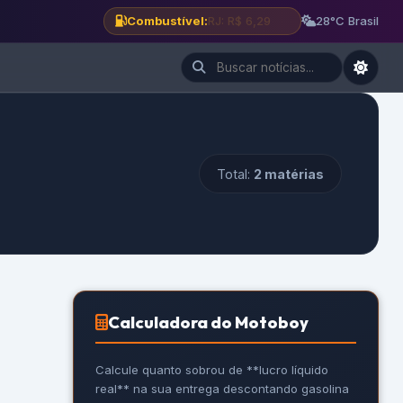
Combustível:
BH: R$ 6,12
28°C Brasil
Total:
2 matérias
Calculadora do Motoboy
Calcule quanto sobrou de **lucro líquido
real** na sua entrega descontando gasolina