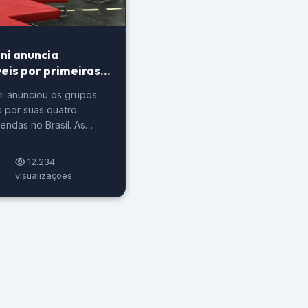
ni anuncia
eis por primeiras
o Brasil
i anunciou os grupos
 por suas quatro
endas no Brasil. As
ias serão inauguradas a
ho, e ficarão nas cidades
12.234
 Campinas, São Paulo e
visualizações
ndo a fabricante, as
guirão o modelo
– Sales, Service and
(vendas, serviços e
osição), […]