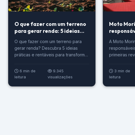
O que fazer com um terreno
Moto Mori
para gerar renda: 5 ideias
responsáv
práticas
revendas n
O que fazer com um terreno para
A Moto Morin
gerar renda? Descubra 5 ideias
responsáveis
práticas e rentáveis para transformar
primeiras rev
seu espaço em lucro.
concessionár
partir de jun
6 min de
9.345
3 min de
de Brasília,
leitura
visualizações
leitura
Recife. Segu
unidades se
completo 3S 
Spare Parts 
peças de rep