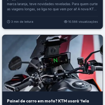
marca laranja, teve novidades reveladas. Para quem curte
as viagens longas, se liga no que vem por aí! A nova KTM
para viagens está com muitas inovações para a virada do
ano. Vamos começar já informando que, se você é aquele
3 min de leitura
10.566 visualizações
que resiste a automatização […]
Painel de carro em moto? KTM usará ‘tela