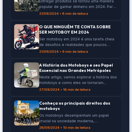
Entregar produtos se tornou uma maneira
popular de ganhar dinheiro em 2024. Para
quem quer se destacar nesse trabalho, é
21/09/2024 • 8 min de leitura
importante escolher a moto certa. Neste
artigo, vamos apresentar as 5 melhores
O QUE NINGUÉM TE CONTA SOBRE
motos para entrega deste ano, ajudando
SER MOTOBOY EM 2024
você a decidir qual se encaixa melhor nas
Ser motoboy em 2024 é uma tarefa cheia
suas necessidades e no seu bolso.
de desafios e realidades que poucos
Principais Pontos A […]
conhecem. Enquanto muitos veem apenas a
21/09/2024 • 9 min de leitura
entrega rápida de produtos, por trás disso
há uma rotina intensa, riscos e uma luta
A História dos Motoboys e seu Papel
constante por melhores condições. Vamos
Essencial nas Grandes Metrópoles
explorar os principais aspectos dessa
Neste artigo, vamos explorar a história dos
profissão que merece mais atenção e
motoboys e como eles se tornaram
respeito. Principais Conclusões Desafios
essenciais nas grandes cidades. Desde o
[…]
27/09/2024 • 16 min de leitura
surgimento da profissão nos anos 80 até
as inovações tecnológicas que facilitam
Conheça os principais direitos dos
seu trabalho, vamos entender o impacto
motoboys
desses profissionais na logística urbana e
Os motoboys desempenham um papel
na economia. Vamos também discutir os
crucial na sociedade moderna,
desafios que enfrentam e as histórias […]
especialmente com o crescimento das
28/09/2024 • 10 min de leitura