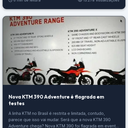
6 min de leitura
13.278 visualizações
amantes de viagens. KTM lança versão manual da 1390
Super Adventure. Foto: Divulgação […]
Nova KTM 390 Adventure é flagrada em
testes
A linha KTM no Brasil é restrita e limitada, contudo,
parece que isso vai mudar. Será que a nova KTM 390
Adventure chega? Nova KTM 390 foi flagrada em evento