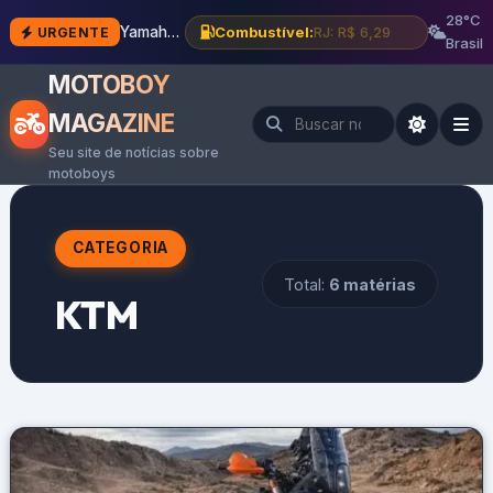
28°C
Yamaha XMAX 300 Connected 2027: novidades e preço
Combustível:
BH: R$ 6,12
URGENTE
Brasil
MOTOBOY
MAGAZINE
Seu site de notícias sobre
motoboys
CATEGORIA
Total:
6 matérias
KTM