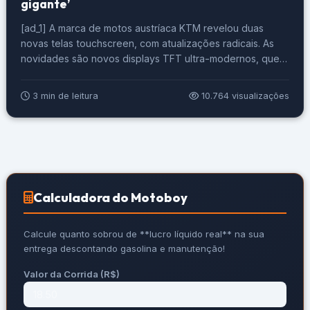
gigante’
[ad_1] A marca de motos austríaca KTM revelou duas
novas telas touchscreen, com atualizações radicais. As
novidades são novos displays TFT ultra-modernos, que
vão equipar as motocicletas da empresa em breve.
Confira mais detalhes da novidade que parecem painel
3 min de leitura
10.764 visualizações
de carro em moto. Painel de carro em moto? A KTM tem
várias novidades chegando, uma […]
Calculadora do Motoboy
Calcule quanto sobrou de **lucro líquido real** na sua
entrega descontando gasolina e manutenção!
Valor da Corrida (R$)