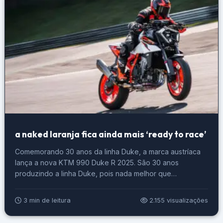
a naked laranja fica ainda mais ‘ready to race’
Comemorando 30 anos da linha Duke, a marca austríaca
lança a nova KTM 990 Duke R 2025. São 30 anos
produzindo a linha Duke, pois nada melhor que
comemorar lançando uma nova Duke dentro dos
parâmetros Ready to Race. A nova KTM 990 Duke R
3 min de leitura
2.155 visualizações
2025. Foto: Divulgação Esse novo modelo se destaca por
uma […]