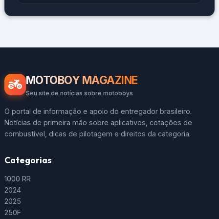
entregas por aplicativos. No entanto,
muitos ainda não conhecem os direitos que
possuem. Este artigo explora os principais
direitos trabalhistas, exigências legais e
benefícios adicionais que esses
profissionais devem ter em mente. Direitos
Trabalhistas Essenciais para Motoboys Os
motoboys têm direitos […]
MOTOBOY MAGAZINE
Seu site de notícias sobre motoboys
O portal de informação e apoio do entregador brasileiro.
Notícias de primeira mão sobre aplicativos, cotações de
combustível, dicas de pilotagem e direitos da categoria.
Categorias
1000 RR
2024
2025
250F