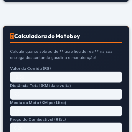
Calculadora do Motoboy
Calcule quanto sobrou de **lucro líquido real** na sua
entrega descontando gasolina e manutenção!
Valor da Corrida (R$)
Distância Total (KM ida e volta)
Média da Moto (KM por Litro)
Preço do Combustível (R$/L)