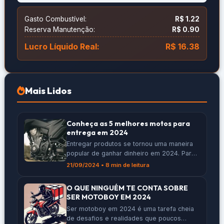
Gasto Combustível:
R$ 1.22
Reserva Manutenção:
R$ 0.90
Lucro Líquido Real:
R$ 16.38
Mais Lidos
Conheça as 5 melhores motos para
entrega em 2024
Entregar produtos se tornou uma maneira
popular de ganhar dinheiro em 2024. Para
quem quer se destacar nesse trabalho, é
21/09/2024 • 8 min de leitura
importante escolher a moto certa. Neste
artigo, vamos apresentar as 5 melhores
O QUE NINGUÉM TE CONTA SOBRE
motos para entrega deste ano, ajudando
SER MOTOBOY EM 2024
você a decidir qual se encaixa melhor nas
Ser motoboy em 2024 é uma tarefa cheia
suas necessidades e no seu bolso.
de desafios e realidades que poucos
Principais Pontos A […]