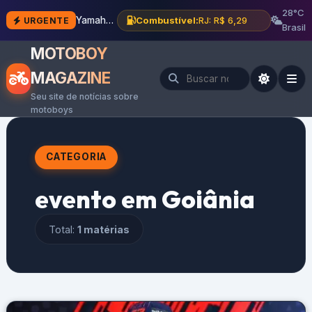
28°C
Yamaha investe R$ 15 mi e moderniza fábrica em Manaus
Combustível:
RJ: R$ 6,29
URGENTE
Brasil
MOTOBOY
MAGAZINE
Seu site de notícias sobre
motoboys
CATEGORIA
evento em Goiânia
Total:
1 matérias