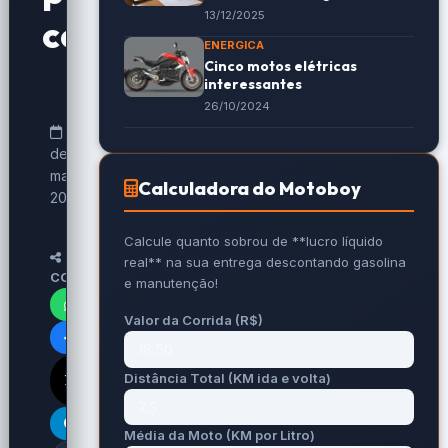
diploma
13/12/2025
conhecer
ENERGICA
Cinco motos elétricas
interessantes
26/10/2024
04
10
7.355
de
min
visualizações
março,
de
Calculadora do Motoboy
2026
leitura
Calcule quanto sobrou de **lucro líquido
real** na sua entrega descontando gasolina
COMPARTILHAR:
e manutenção!
WhatsApp
Valor da Corrida (R$)
Facebook
X /
Distância Total (KM ida e volta)
Twitter
Telegram
Média da Moto (KM por Litro)