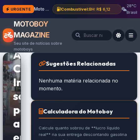
28°C
Moto Morini Calibro Bagger 700: o que mudou
Combustível:
BH: R$ 6,12
URGENTE
Brasil
MOTOBOY
MAGAZINE
MOTOCROSS
Seu site de notícias sobre
motoboys
Arena
Sugestões Relacionadas
Cross:
Ingressos
Nenhuma matéria relacionada no
momento.
solidários
para
Calculadora do Motoboy
abertura
Calcule quanto sobrou de **lucro líquido
em
real** na sua entrega descontando gasolina