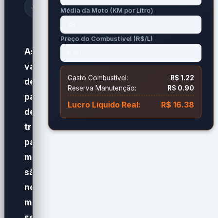
Copiar
Média da Moto (KM por Litro)
Link
Preço do Combustível (R$/L)
As
vantagens
Gasto Combustível:
R$ 1.22
de
Reserva Manutenção:
R$ 0.90
participar
Lucro Líquido Real:
R$ 16.38
de
treinamentos
para
motoboys
são
notáveis:
maior
segurança