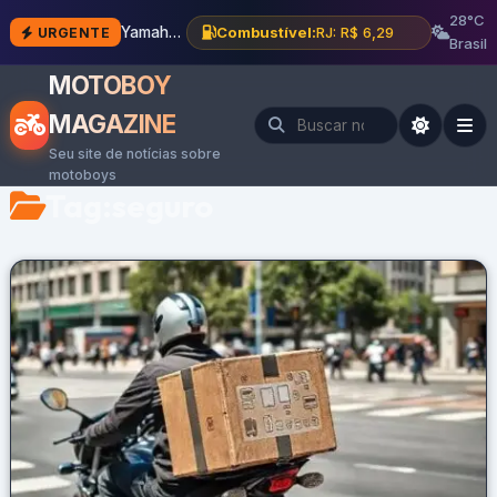
28°C
Yamaha XMAX 300 Connected 2027: novidades e preço
Combustível:
RJ: R$ 6,29
URGENTE
Brasil
MOTOBOY
MAGAZINE
Seu site de notícias sobre
motoboys
Tag:
seguro