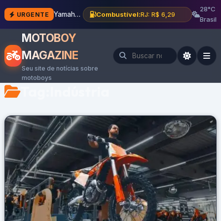
28°C
Yamaha investe R$ 15 mi e moderniza fábrica em Manaus
Combustível:
RJ: R$ 6,29
URGENTE
Brasil
MOTOBOY
MAGAZINE
Seu site de notícias sobre
motoboys
Tag:
Indústria