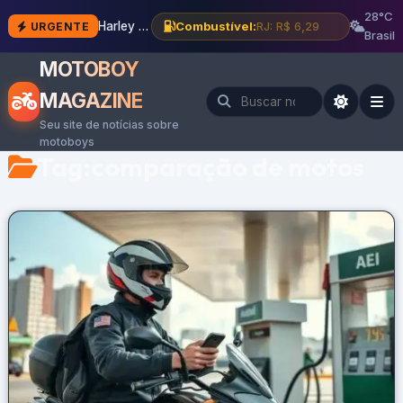
28°C
Harley RMCR registrada nos EUA e pode virar produção
Combustível:
BH: R$ 6,12
URGENTE
Brasil
MOTOBOY
MAGAZINE
Seu site de notícias sobre
motoboys
Tag:
comparação de motos