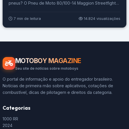
pneus? O Pneu de Moto 80/100-14 Maggion Streetfighter
49L TT Traseiro pode ser a solução para esse problema.
Pneus mal conservados ou inadequados podem levar a
7 min de leitura
14.824 visualizações
deslizamentos e acidentes, deixando você apreensivo e
desconfortável enquanto dirige. Imagine a […]
MOTOBOY MAGAZINE
Seu site de notícias sobre motoboys
O portal de informação e apoio do entregador brasileiro.
Notícias de primeira mão sobre aplicativos, cotações de
combustível, dicas de pilotagem e direitos da categoria.
Categorias
1000 RR
2024