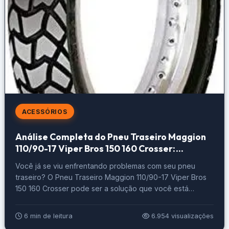
ACESSÓRIOS
Análise Completa do Pneu Traseiro Maggion
110/90-17 Viper Bros 150 160 Crosser:
Performance e Durabilidade em Todos os
Você já se viu enfrentando problemas com seu pneu
Terrenos!
traseiro? O Pneu Traseiro Maggion 110/90-17 Viper Bros
150 160 Crosser pode ser a solução que você está
procurando, mas se você tiver um pneu desgastado ou
com problemas, isso pode deixar você na mão em suas
6 min de leitura
6.954 visualizações
aventuras em duas rodas. Pneus ruins podem causar