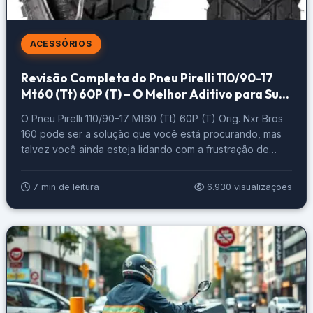
ACESSÓRIOS
Revisão Completa do Pneu Pirelli 110/90-17
Mt60 (Tt) 60P (T) – O Melhor Aditivo para Sua
NXR Bros 160!
O Pneu Pirelli 110/90-17 Mt60 (Tt) 60P (T) Orig. Nxr Bros
160 pode ser a solução que você está procurando, mas
talvez você ainda esteja lidando com a frustração de
pneus que não oferecem aderência ou desempenho
adequados, especialmente em diferentes tipos de
7 min de leitura
6.930 visualizações
terreno. Você pode ter experiências ruins ao tentar dirigir
em estradas escorregadias […]