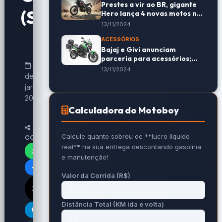
Prestes a vir ao BR, gigante
(SC)
Hero lança 4 novas motos no
exterior
13/11/2024
ACESSÓRIOS
Bajaj e Givi anunciam
parceria para acessórios;
15
3
3.363
confira detalhes
13/11/2024
de
min
visualizações
janeiro,
de
2025
leitura
Calculadora do Motoboy
Calcule quanto sobrou de **lucro líquido
COMPARTILHAR:
real** na sua entrega descontando gasolina
WhatsApp
e manutenção!
Facebook
Valor da Corrida (R$)
X /
Twitter
Distância Total (KM ida e volta)
Telegram