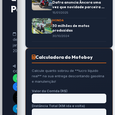
Dafra anuncia Âncora uma
Passo
vez que novidade parceira de
consórcios
15/01/2025
HONDA
30 milhões de motos
produzidas
29
5
4.166
30/10/2024
de
min
visualizações
janeiro,
de
2025
leitura
Calculadora do Motoboy
Calcule quanto sobrou de **lucro líquido
COMPARTILHAR:
real** na sua entrega descontando gasolina
WhatsApp
e manutenção!
Facebook
Valor da Corrida (R$)
X /
Twitter
Distância Total (KM ida e volta)
Telegram