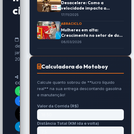
Desacelere: Como a
cidades
velocidade impacta a
segurança no trânsito das
17/11/2025
motos
ABRACICLO
Mulheres em alta:
Crescimento no setor de duas
13
4
2.989
rodas
08/03/2026
de
min
visualizações
janeiro,
de
2026
leitura
Calculadora do Motoboy
Calcule quanto sobrou de **lucro líquido
COMPARTILHAR:
real** na sua entrega descontando gasolina
WhatsApp
e manutenção!
Facebook
Valor da Corrida (R$)
X /
Twitter
Distância Total (KM ida e volta)
Telegram