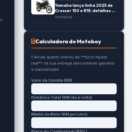
Yamaha lança linha 2025 de
Crosser 150 e R15; detalhes e
preços
13/11/2024
es
Calculadora do Motoboy
Calcule quanto sobrou de **lucro líquido
real** na sua entrega descontando gasolina
e manutenção!
Valor da Corrida (R$)
Distância Total (KM ida e volta)
s
Média da Moto (KM por Litro)
Preço do Combustível (R$/L)