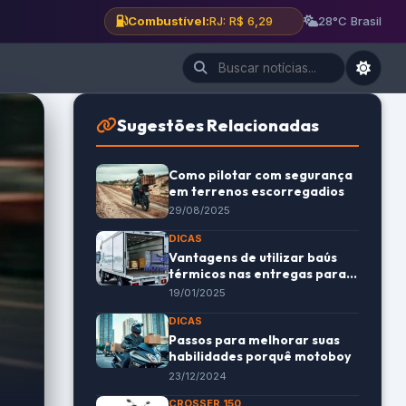
Combustível:
BH: R$ 6,12
28°C Brasil
Sugestões Relacionadas
Como pilotar com segurança
em terrenos escorregadios
29/08/2025
DICAS
Vantagens de utilizar baús
térmicos nas entregas para
otimizar logística
19/01/2025
DICAS
Passos para melhorar suas
habilidades porquê motoboy
23/12/2024
CROSSER 150