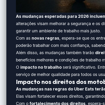
As mudanças esperadas para 2026 incluem 
alterações visam melhorar a segurança e os di
garantir um ambiente de trabalho mais justo.
Com as
novas regras
, espera-se que os entr
poderão trabalhar com mais confiança, sabendo
Além disso, as mudanças também trarão
dire
benefícios melhores e condições de trabalho m
O
impacto no trabalho
será significativo. E
serviço de melhor qualidade para todos os usu
Impacto nos direitos dos moto
As mudanças nas regras do Uber Eats terã
Elas visam fortalecer esses direitos, garantin
Com o
fortalecimento dos direitos
, espera-