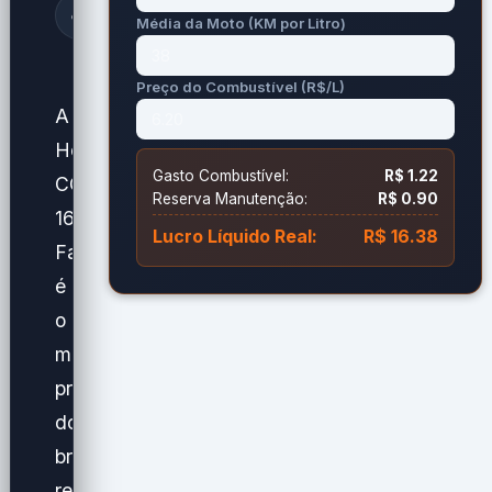
Copiar
Média da Moto (KM por Litro)
Link
Preço do Combustível (R$/L)
A
Honda
Gasto Combustível:
R$ 1.22
CG
Reserva Manutenção:
R$ 0.90
160
Lucro Líquido Real:
R$ 16.38
Fan
é
o
modelo
preferido
dos
brasileiros,
representando