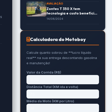
AVALIAÇÃO
Zontes T 350 X tem
tecnologia e custo benefício?
es
Teste! -Motonline
14/08/2024
Calculadora do Motoboy
Calcule quanto sobrou de **lucro líquido
real** na sua entrega descontando gasolina
a
e manutenção!
Valor da Corrida (R$)
Distância Total (KM ida e volta)
Média da Moto (KM por Litro)