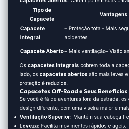
capacetes abertos
. Cada tipo tem suas carac
Tipo de
Vantagens
Capacete
Capacete
– Proteção total- Mais seg
Integral
acidentes
Capacete Aberto
– Mais ventilação- Visão a
Os
capacetes integrais
cobrem toda a cabeça
lado, os
capacetes abertos
são mais leves e
proteção é reduzida.
Capacetes Off-Road e Seus Benefícios
Se você é fã de aventuras fora da estrada, os
design diferente, com uma viseira maior e mais
Ventilação Superior
: Mantém sua cabeça fre
Leveza
: Facilita movimentos rápidos e ágeis.