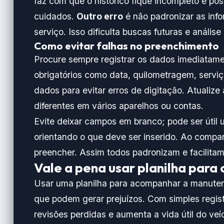
faz com que o histórico fique incompleto e po
cuidados.
Outro erro
é não padronizar as inf
serviço. Isso dificulta buscas futuras e anális
Como evitar falhas no preenchimento
Procure sempre registrar os dados imediatam
obrigatórios como data, quilometragem, serviço 
dados para evitar erros de digitação. Atualiz
diferentes em vários aparelhos ou contas.
Evite deixar campos em branco; pode ser útil 
orientando o que deve ser inserido. Ao compar
preencher. Assim todos padronizam e facilitam 
Vale a pena usar planilha para
Usar uma planilha para acompanhar a manuten
que podem gerar prejuízos. Com simples regist
revisões perdidas e aumenta a vida útil do ve