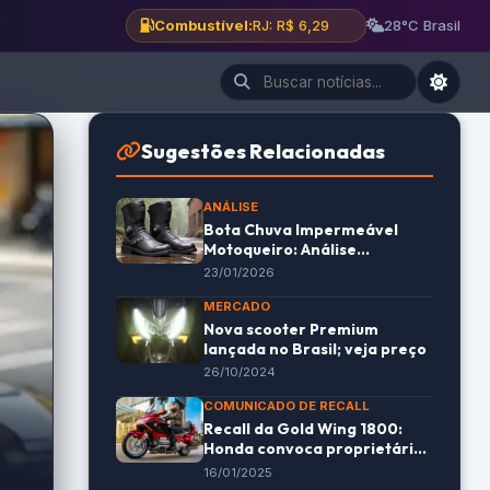
Combustível:
BH: R$ 6,12
28°C Brasil
Sugestões Relacionadas
ANÁLISE
Bota Chuva Impermeável
Motoqueiro: Análise
Completa e Ficha Técnica
23/01/2026
(2026)
MERCADO
Nova scooter Premium
lançada no Brasil; veja preço
26/10/2024
COMUNICADO DE RECALL
Recall da Gold Wing 1800:
Honda convoca proprietários
do modelo 2019 – Motonline
16/01/2025