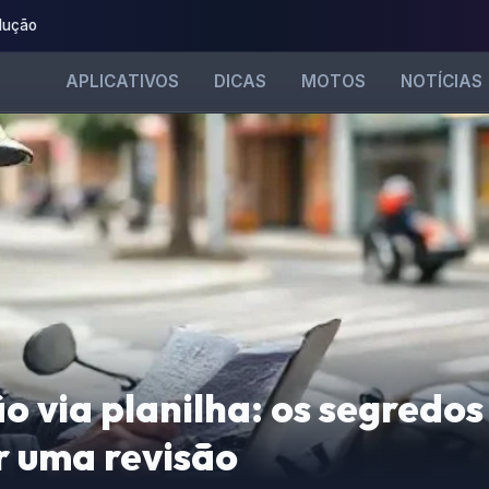
dução
APLICATIVOS
DICAS
MOTOS
NOTÍCIAS
 via planilha: os segredos
r uma revisão