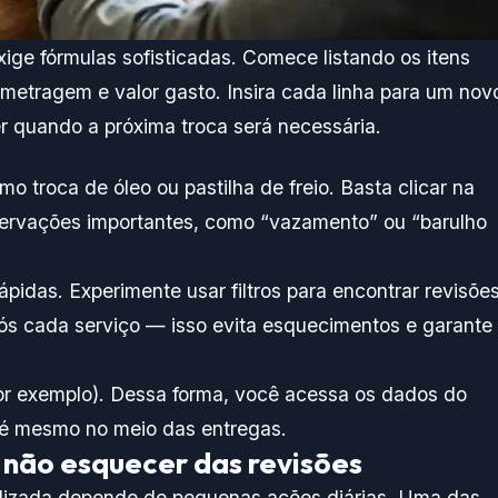
ige fórmulas sofisticadas. Comece listando os itens
metragem e valor gasto. Insira cada linha para um nov
ver quando a próxima troca será necessária.
mo troca de óleo ou pastilha de freio. Basta clicar na
bservações importantes, como “vazamento” ou “barulho
ápidas. Experimente usar filtros para encontrar revisõe
após cada serviço — isso evita esquecimentos e garante
or exemplo). Dessa forma, você acessa os dados do
té mesmo no meio das entregas.
e não esquecer das revisões
lizada depende de pequenas ações diárias. Uma das