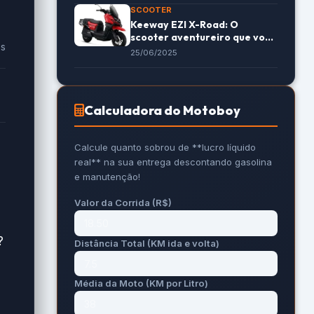
SCOOTER
Keeway EZI X-Road: O
scooter aventureiro que você
es
precisa conhecer
25/06/2025
Calculadora do Motoboy
Calcule quanto sobrou de **lucro líquido
real** na sua entrega descontando gasolina
e manutenção!
Valor da Corrida (R$)
?
Distância Total (KM ida e volta)
Média da Moto (KM por Litro)