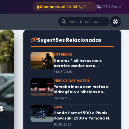
Combustível:
BH: R$ 6,12
28°C Brasil
Sugestões Relacionadas
ENTREGAS
5 motos 4 cilindros mais
baratas usadas para
economizar sem abrir mão
31/05/2025
da potência
PREÇOS DAS MOTOS
Yamaha inova com motos a
hidrogênio e híbridas no
Japan Mobility Show 2025
09/10/2025
s
2025
Honda Hornet 500 e Rivais
Kawasaki Z500 e Yamaha MT-
03
10/10/2025