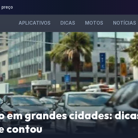
 preço
APLICATIVOS
DICAS
MOTOS
NOTÍCIAS
o em grandes cidades: dica
e contou