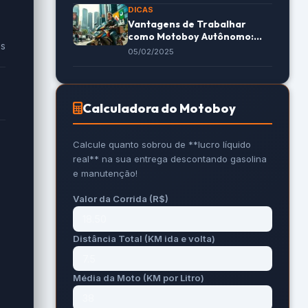
DICAS
Vantagens de Trabalhar
como Motoboy Autônomo:
es
Liberdade e Renda Extra
05/02/2025
Calculadora do Motoboy
Calcule quanto sobrou de **lucro líquido
real** na sua entrega descontando gasolina
e manutenção!
Valor da Corrida (R$)
Distância Total (KM ida e volta)
Média da Moto (KM por Litro)