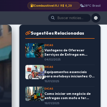
Combustível:
BH: R$ 6,12
28°C Brasil
Sugestões Relacionadas
DICAS
Vantagens de Oferecer
Serviços de Entrega em
Horários Noturnos para
04/02/2025
Motoboys
DICAS
Equipamentos essenciais
para motoboys iniciantes: O
que você precisa saber
15/01/2025
DICAS
Como iniciar um negócio de
entregas com moto e ter
sucesso rapidamente
19/01/2025