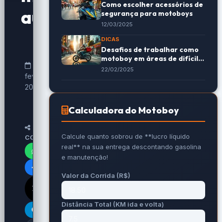
Como escolher acessórios de
autônomos
segurança para motoboys
12/03/2025
DICAS
Desafios de trabalhar como
motoboy em áreas de difícil
13 de
7
2.695
acesso
22/02/2025
fevereiro,
min
visualizações
2025
de
leitura
Calculadora do Motoboy
Calcule quanto sobrou de **lucro líquido
COMPARTILHAR:
real** na sua entrega descontando gasolina
WhatsApp
e manutenção!
Facebook
Valor da Corrida (R$)
X /
Twitter
Distância Total (KM ida e volta)
Telegram