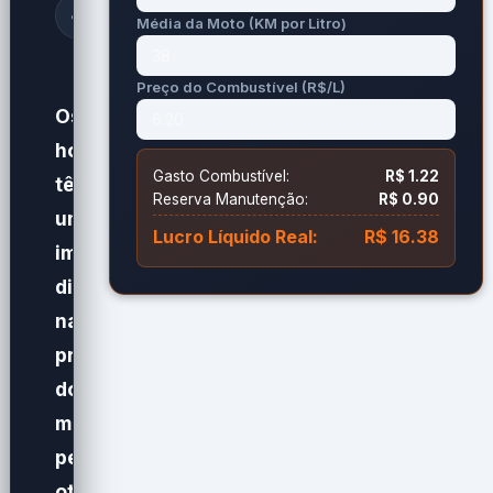
Copiar
Média da Moto (KM por Litro)
Link
Preço do Combustível (R$/L)
Os
horários
Gasto Combustível:
R$ 1.22
têm
Reserva Manutenção:
R$ 0.90
um
Lucro Líquido Real:
R$ 16.38
impacto
direto
na
produtividade
dos
motoboys,
permitindo
otimizar