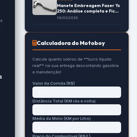
Manete Embreagem Fazer Ys
250: Análise completa e Ficha
Técnica detalhada (2026)
08/02/2026
es
Calculadora do Motoboy
Calcule quanto sobrou de **lucro líquido
real** na sua entrega descontando gasolina
e manutenção!
s
Valor da Corrida (R$)
Distância Total (KM ida e volta)
Média da Moto (KM por Litro)
Preço do Combustível (R$/L)