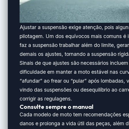
Ajustar a suspensão exige atenção, pois algu
pilotagem. Um dos equívocos mais comuns é 
faz a suspensão trabalhar além do limite, gera
demais os ajustes, tornando a suspensão rígid
Sinais de que ajustes são necessários inclue
dificuldade em manter a moto estável nas cur
“afundar” ao frear ou “pular” após lombadas, 
vindo das suspensões ou desequilíbrio ao carr
corrigir as regulagens.
Consulte sempre o manual
Cada modelo de moto tem recomendações espec
danos e prolonga a vida útil das peças, além 