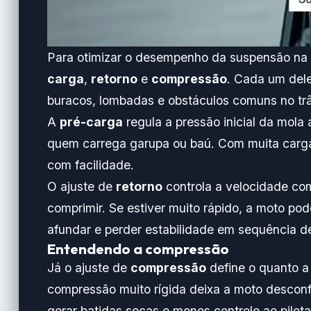
Para otimizar o desempenho da suspensão na ci
carga
,
retorno
e
compressão
. Cada um dele
buracos, lombadas e obstáculos comuns no trâ
A
pré-carga
regula a pressão inicial da mola
quem carrega garupa ou baú. Com muita carga
com facilidade.
O ajuste de
retorno
controla a velocidade com
comprimir. Se estiver muito rápido, a moto pod
afundar e perder estabilidade em sequência d
Entendendo a compressão
Já o ajuste de
compressão
define o quanto a
compressão muito rígida deixa a moto descon
gerar batidas secas e menos controle ao pilota