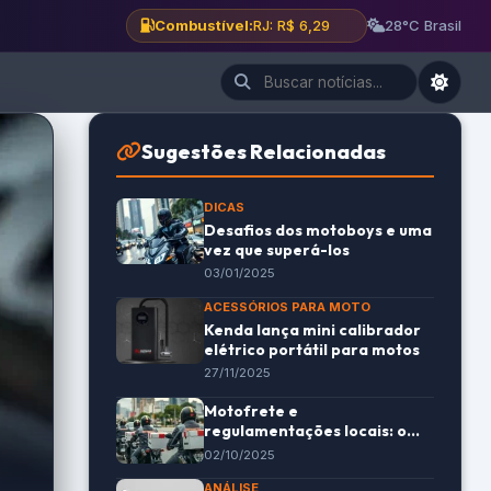
Combustível:
BH: R$ 6,12
28°C Brasil
Sugestões Relacionadas
DICAS
Desafios dos motoboys e uma
vez que superá-los
03/01/2025
ACESSÓRIOS PARA MOTO
Kenda lança mini calibrador
elétrico portátil para motos
27/11/2025
Motofrete e
regulamentações locais: o
que muda no seu dia a dia
02/10/2025
como motoboy ou
ANÁLISE
entregador?