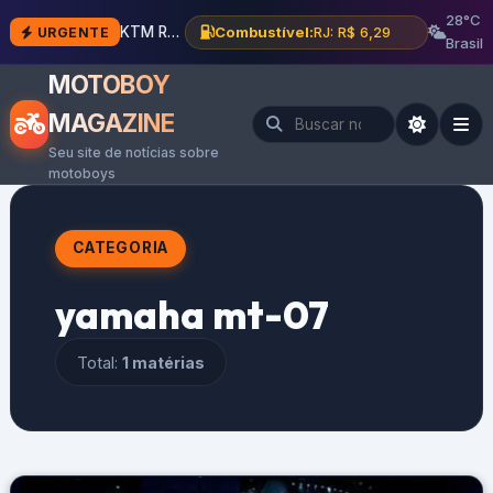
28°C
KTM RC 490: esportiva bicilíndrica chega em 2027
Combustível:
RJ: R$ 6,29
URGENTE
Brasil
MOTOBOY
MAGAZINE
Seu site de notícias sobre
motoboys
CATEGORIA
yamaha mt-07
Total:
1 matérias