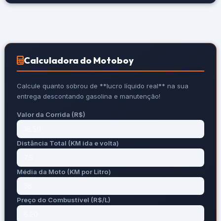
Calculadora do Motoboy
Calcule quanto sobrou de **lucro líquido real** na sua
entrega descontando gasolina e manutenção!
Valor da Corrida (R$)
Distância Total (KM ida e volta)
Média da Moto (KM por Litro)
Preço do Combustível (R$/L)