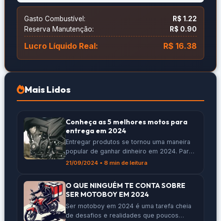
Gasto Combustível:
R$ 1.22
Reserva Manutenção:
R$ 0.90
Lucro Líquido Real:
R$ 16.38
Mais Lidos
Conheça as 5 melhores motos para
entrega em 2024
Entregar produtos se tornou uma maneira
popular de ganhar dinheiro em 2024. Para
quem quer se destacar nesse trabalho, é
21/09/2024 • 8 min de leitura
importante escolher a moto certa. Neste
artigo, vamos apresentar as 5 melhores
O QUE NINGUÉM TE CONTA SOBRE
motos para entrega deste ano, ajudando
SER MOTOBOY EM 2024
você a decidir qual se encaixa melhor nas
Ser motoboy em 2024 é uma tarefa cheia
suas necessidades e no seu bolso.
de desafios e realidades que poucos
Principais Pontos A […]