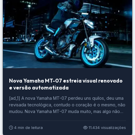
Nova Yamaha MT-07 estreia visual renovado
e versão automatizada
[ad_1] A nova Yamaha MT-07 perdeu uns quilos, deu uma
revisada tecnológica, contudo o coração é o mesmo, não
mudou. Nova Yamaha MT-07 muda muito, mas algo não
mudou. Foto: Divulgação Nova Yamaha MT-07 muda muito
Ela está no mercado desde 2014 pois, para 2025, em sua
4 min de leitura
11.434 visualizações
4ª geração, vem com muitas novidades. Um novo […]