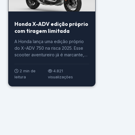
Honda X-ADV edição próprio
com tiragem limitada
A Honda lança uma edição próprio
do X-ADV 750 na risca 2025. Esse
scooter aventureiro já é marcante,
pois quem andou não tem porquê
falar outra coisa, todavia, agora vem
2 min de
4.821
nesta novidade pintura diferenciada.
leitura
visualizações
Com 30 unidades disponíveis para o
Reino Uno, o Honda X-ADV Special
Edition 2025 é oferecido
exclusivamente na cor “Striking
Yellow”. […]