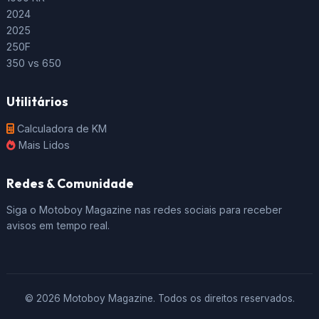
2024
2025
250F
350 vs 650
Utilitários
Calculadora de KM
Mais Lidos
Redes & Comunidade
Siga o Motoboy Magazine nas redes sociais para receber
avisos em tempo real.
© 2026 Motoboy Magazine. Todos os direitos reservados.