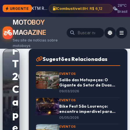
28°C
KTM RC 490: esportiva bicilíndrica chega em 2027
Combustível:
BH: R$ 6,12
URGENTE
Brasil
EVENTOS
MOTOBOY
MAGAZINE
Bike
Seu site de notícias sobre
motoboys
Fest
Sugestões Relacionadas
Tiradentes
2025:
EVENTOS
Salão das Motopeças: O
Gigante do Setor de Duas
Confira
Rodas
09/03/2026
a
EVENTOS
Bike Fest São Lourenço:
programação
encontro imperdível para
motociclistas
05/05/2026
e
EVENTOS