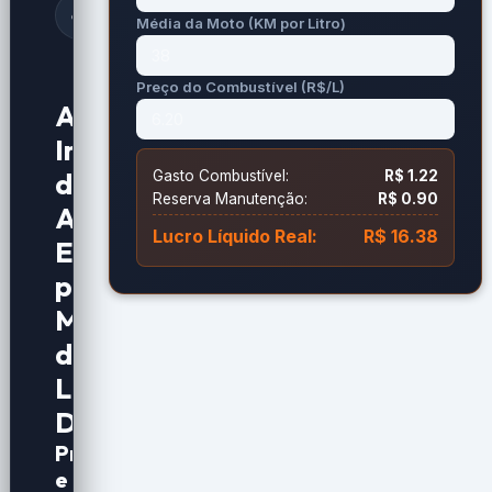
Copiar
Média da Moto (KM por Litro)
Link
Preço do Combustível (R$/L)
A
Importância
dos
Gasto Combustível:
R$ 1.22
Reserva Manutenção:
R$ 0.90
Acessórios
Lucro Líquido Real:
R$ 16.38
Essenciais
para
Motos
de
Longa
Distância
Proteção
e