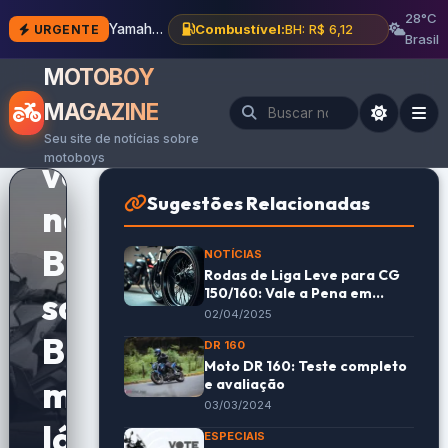
28°C
Yamaha XMAX 300 Connected 2027: novidades e preço
Combustível:
CWB: R$ 6,05
URGENTE
Brasil
NOTÍCIAS
MOTOBOY
MAGAZINE
À
Seu site de notícias sobre
motoboys
venda
Sugestões Relacionadas
no
Brasil,
NOTÍCIAS
Rodas de Liga Leve para CG
150/160: Vale a Pena em
scooter
2025?
02/04/2025
BMW
DR 160
Moto DR 160: Teste completo
muda
e avaliação
03/03/2024
lá
ESPECIAIS