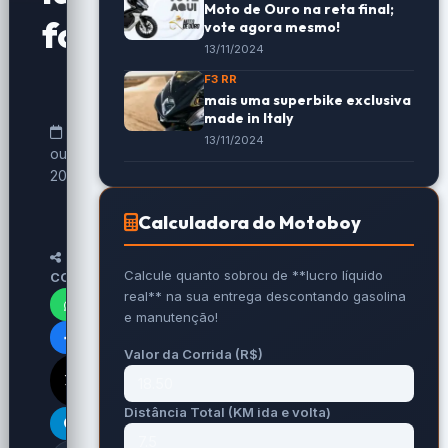
Moto de Ouro na reta final;
fora
vote agora mesmo!
13/11/2024
F3 RR
mais uma superbike exclusiva
made in Italy
21 de
3
3.121
13/11/2024
outubro,
min
visualizações
2024
de
leitura
Calculadora do Motoboy
Calcule quanto sobrou de **lucro líquido
COMPARTILHAR:
real** na sua entrega descontando gasolina
WhatsApp
e manutenção!
Facebook
Valor da Corrida (R$)
X /
Twitter
Distância Total (KM ida e volta)
Telegram